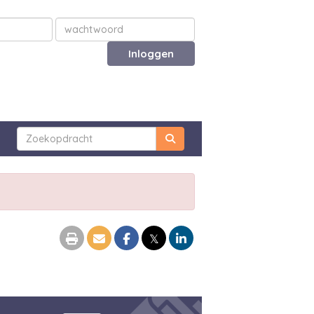
Inloggen
𝕏