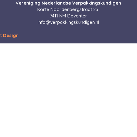
Vereniging Nederlandse Verpakkingskundigen
Korte Noordenbergstraat 23
7411 NM Deventer
ofni
@verpakkingskundigen.nl
t Design