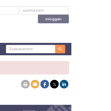
Inloggen
𝕏