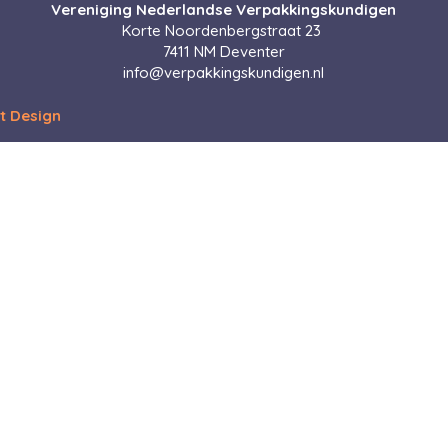
Vereniging Nederlandse Verpakkingskundigen
Korte Noordenbergstraat 23
7411 NM Deventer
info@verpakkingskundigen.nl
t Design