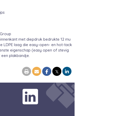
ips
 Group
 binnenkant met diepdruk bedrukte 12 mu
ke LDPE laag die easy-open- en hot-tack
wenste eigenschap (easy open of stevig
 een plakbandje.
𝕏