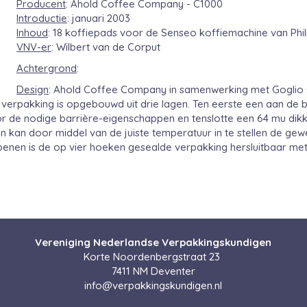
Producent
: Ahold Coffee Company - C1000
Introductie
: januari 2003
Inhoud
: 18 koffiepads voor de Senseo koffiemachine van Phil
VNV-er
: Wilbert van de Corput
Achtergrond
:
Design
: Ahold Coffee Company in samenwerking met Goglio
0 verpakking is opgebouwd uit drie lagen. Ten eerste een aan de
r de nodige barrière-eigenschappen en tenslotte een 64 mu dik
en kan door middel van de juiste temperatuur in te stellen de ge
penen is de op vier hoeken gesealde verpakking hersluitbaar met
Vereniging Nederlandse Verpakkingskundigen
Korte Noordenbergstraat 23
7411 NM Deventer
ofni
@verpakkingskundigen.nl