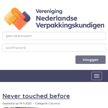
Inloggen
Toggle
Never touched before
Geplaatst op 14-11-2020 - Categorie: Columns