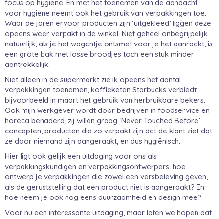
focus op hygiëne. En met het toenemen van de aandacht
voor hygiëne neemt ook het gebruik van verpakkingen toe.
Waar de jaren ervoor producten zijn ‘uitgekleed’ liggen deze
opeens weer verpakt in de winkel. Niet geheel onbegrijpelijk
natuurlijk, als je het wagentje ontsmet voor je het aanraakt, is
een grote bak met losse broodjes toch een stuk minder
aantrekkelijk.
Niet alleen in de supermarkt zie ik opeens het aantal
verpakkingen toenemen, koffieketen Starbucks verbiedt
bijvoorbeeld in maart het gebruik van herbruikbare bekers.
Ook mijn werkgever wordt door bedrijven in foodservice en
horeca benaderd, zij willen graag ‘Never Touched Before’
concepten, producten die zo verpakt zijn dat de klant ziet dat
ze door niemand zijn aangeraakt, en dus hygiënisch.
Hier ligt ook gelijk een uitdaging voor ons als
verpakkingskundigen en verpakkingsontwerpers; hoe
ontwerp je verpakkingen die zowel een versbeleving geven,
als de geruststelling dat een product niet is aangeraakt? En
hoe neem je ook nog eens duurzaamheid en design mee?
Voor nu een interessante uitdaging, maar laten we hopen dat