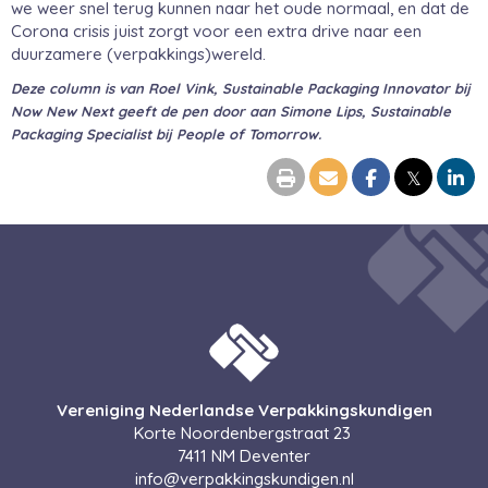
we weer snel terug kunnen naar het oude normaal, en dat de
Corona crisis juist zorgt voor een extra drive naar een
duurzamere (verpakkings)wereld.
Deze column is van Roel Vink, Sustainable Packaging Innovator bij
Now New Next geeft de pen door aan Simone Lips, Sustainable
Packaging Specialist bij People of Tomorrow.
𝕏
Vereniging Nederlandse Verpakkingskundigen
Korte Noordenbergstraat 23
7411 NM Deventer
ofni
@verpakkingskundigen.nl