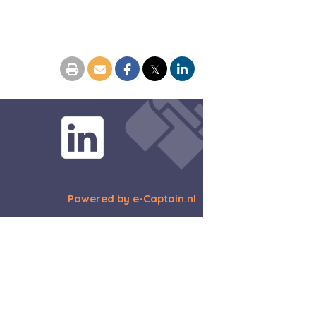
𝕏
Powered by e-Captain.nl