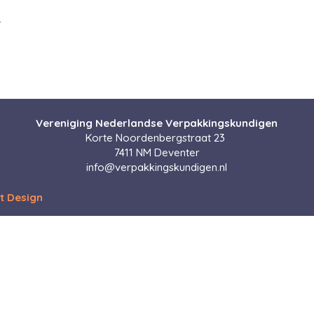
.
Vereniging Nederlandse Verpakkingskundigen
Korte Noordenbergstraat 23
7411 NM Deventer
info@verpakkingskundigen.nl
t Design