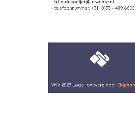
-
b.l.a.dekoeijer@utwente.nl
- telefoonnummer: +31 (0)53 – 489 6608
VNV 2023 Logo -ontwerp door
Elephan