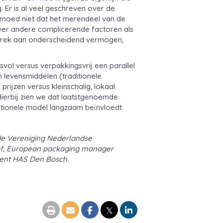
g. Er is al veel geschreven over de
ermoed niet dat het merendeel van de
ver andere complicerende factoren als
gebrek aan onderscheidend vermogen,
gsvol versus verpakkingsvrij een parallel
 levensmiddelen (traditionele
rijzen versus kleinschalig, lokaal
Hierbij zien we dat laatstgenoemde
aditionele model langzaam beïnvloedt.
de Vereniging Nederlandse
of, European packaging manager
cent HAS Den Bosch.
𝕏