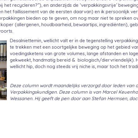
 bij het recycleren?”), en anderzijds de ‘verpakkingsvrije’ bewegin
n het faillissement van de eersten daarvan) en ik persoonlijk v
erpakkingen bieden op te geven, om nog maar niet te spreken o
 koper (allergenen, houdbaarheid, bewaartips, ingrediënten), 
voorts.
Desalniettemin, wellicht valt er in de tegenstelling verpakkin
te trekken met een soortgelijke beweging op het gebied van
voedingsketens van grote volumes, lange afstanden en lage p
gekweekt, handmatig bereid & biologisch/diervriendelijk). 
wellicht hip, doch nog steeds vrij niche is, maar toch het tr
Deze column wordt maandelijks verzorgd door leden van 
Verpakkingskundigen. Deze column is van Marcel Keuenh
Wessanen. Hij geeft de pen door aan Stefan Hermsen, do