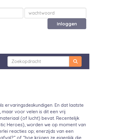
Inloggen
s ervaringsdeskundigen. En dat laatste
maar voor velen is dit een vrij
teriaal (of lucht) bevat. Recentelijk
lastic Heroes), worden we op moment van
lei reacties op; enerzijds van een
val?” of “hoe krijgen ze eigenlijk die