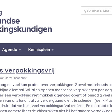
Agenda
Kennisplein
s verpakkingsvrij
eur: Marcel Keuenhof
aag en veel kan praten over verpakkingen. Zowel met inhouds- al
bijna allemaal. Wij allen openen meerdere verpakkingen per dag, 
r een verpakking niet makkelijk genoeg opent of onnodig veel ma
en van ons land ‘t afval verdergaand dient te scheiden (denk P
ukt dat we best veel verpakkingsafval creëren. En dit roept aller
en gemetalliseerde chipszakken niet bij het andere verpakkingsaf