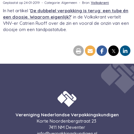
Geplaatst op 24-01-2019 - Categorie: Algemeen - Bron:
Volkskrant
In het artikel '
De dubbelel verpakking is terug: een tube én
een doosje. Waarom eigenlijk?
' in de Volkskrant vertelt
VNV-er Catrien Ruoff over de zin en vooral de onzin van een
doosje om een tandpastatube.
𝕏
Vereniging Nederlandse Verpakkingskundigen
Korte Noordenbergstraat 23
7411 NM Deventer
ofni
@verpakkingskundigen.nl