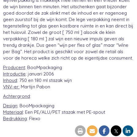
wijnverpakking is makkelijk mee nemen en een vriezer koelt
de wijn binnen tien minuten. Het uitschenken gaat bijzonder
goed doordat de zak slinkt met de inhoud en er nagenoeg
geen zuurstof bij de wijn komt. De lege verpakking neemt in
tegenstelling tot glas geen kostbare ruimte in en kan direct bij
het huisvuil. Zowel de groot [ 750 ml ] alsook de klein
verpakking [ 180 ml ] zal wijn een nieuwe impuls geven als
trendy drankje. Dus geen “wijn per fles of glas” maar “Wine
per Bag”. Het product is geschikt voor zowel de retail als
voor de horeca welke zich richt op de eigentijdse consument.
Producent
: BooMpackaging
Introductie
: januari 2006
Inhoud
: 750 en 180 ml stazak wijn
VNV-er:
Martijn Pabon
Achtergrond
:
Design
: BooMpackaging
Materiaal
: Een PE/ALU/PET stazak met PE-spout
Bedrukking
: Flexo
𝕏